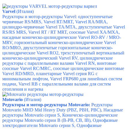
Varvel
(Италия)
Редукторы и мотор-редукторы Varvel: одноступенчатые
червячные RS/MRS,
Varvel RT/MRT,
Varvel RA/MRA,
ц
илиндро-червячные Varvel ТА/MТА, д
вухступенчатыe Varvel
RS/RS MRS,
Varvel RT / RT MRT,
соосные Varvel XA/MXA,
насадные коническо-цилиндрические
Varvel RO-RV / MRO-
MRV, г
оризонтальный коническо-цилиндрические Varvel
RO/MRO, д
вухступенчатые горизонтальные коническо-
цилиндрические Varvel RO2, т
рехступенчатый вертикальный
коническо-цилиндрический Varvel RV, ц
илиндрические
редукторы с параллельными валами Varvel RN
, в
интовые
соосные Varvel RC/MRC, с
оосные цилиндрические винтовые
Varvel RD/MRD,
планетарные Varvel серия RG с
минимальным люфтом,
Varvel FRP680 для линейных систем
подачи,
Varvel RB с параллельными валами для систем
отопления и нагрева
Motovario
(Италия)
Редукторы и мотор-редукторы Motovario:
Редукторы
Motovario MHD Mid Heavy Duty (PBZ, PBH, PBC),
Насадные
редукторы Motovario серии S,
Коническо-цилиндрические
редукторы Motovario серии B (B-PB, CB, IB),
Однофазные
электродвигатели Motovario серии S,
Однофазные