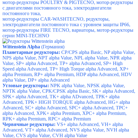
м
отор-редукторы POULTRY & PIGTECNO, м
отор-редукторы
с двигателями постоянного тока, э
лектродвигатели
постоянного тока,
мотор-редукторы CAR-WASHTECNO, р
едукторы,
э
лектродвигатели постоянного тока с уровнем защиты IP66,
м
отор-редукторы FIRE TECNO, в
ариаторы, м
отор-редукторы
серии MINI-TECHNO
Wittenstein Alpha
(Германия)
Планетарные редукторы:
CP/CPS alpha Basic, NP alpha Value,
NPS alpha Value, NPT alpha Value, NPL alpha Value, NPR alpha
Value, SP+ alpha Advanced, TP+ alpha Advanced, SP+ High
Speed alpha Advanced, TP+ High Torque alpha Advanced, XP+
alpha Premium, RP+ alpha Premium, HDP alpha Advanced, HDV
alpha Value, DP+ alpha Advanced
Угловые редукторы:
NPK alpha Value, NPSK alpha Value,
NPTK alpha Value, CPK/CPSK alpha Basic, SK+ alpha Advanced,
SPK+ alpha Advanced, TK+ alpha ADvanced, TPK+ alpha
Advanced, TPK+ HIGH TORQUE alpha Advanced, HG+ alpha
Advanced, SC+ alpha Advanced, SPC+ alpha Advanced, TPC+
alpha Advanced, XPK+ alpha Premium, XPC+ alpha Premium,
RPK+ alpha Premium, RPC+ alpha Premium
Червячные редукторы:
VS+ alpha Advanced, VH+ alpha
Advanced, VT+ alpha Advanced, NVS alpha Value, NVH alpha
Value, CVS alpha Value, CVH alpha Value