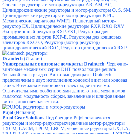
Соосные редукторы и мотор-редукторы AR, AM, AC,
Цилиндроконические редукторы и мотор-редукторы O, S, SM,
Цилиндрические редукторы и мотор-редукторы P, PL,
Механические вариаторы WMF1,
Планетарный мотор-
редуктор EX,
Цилиндрические редукторы RXP, RXO-RXV
Экструзионный редуктор RXP-EST,
Редукторы для
промышленных лифтов RXP-E,
Редукторы для ковшовых
элеваторов RXO-O,
Редуктор (мотор-редуктор)
цилиндроконический RXO,
Редуктор цилиндрический RXP
Draintech
(Италия)
Универсальные винтовые домкраты Draintech.
Червячно-
винтовые механизмы серии DHT
позволяющие решать
большой спектр задач. В
интовые домкраты
Draintech
п
редставлены в двух исполнения: ходовой винт или ходовая
гайка. Возможна компоновка с электродвигателями.
Отличительными особенностями данного типа механизмов
являются: модульность сборки, закаленные и шлифованные
винты, долговечная смазка.
P
ujol
(Испания)
Pujol Gear Solutions
Под брендом Pujol оставляются
редукторы и мотор-редукторы:
червячные мотор-редукторы
LXCM, LACM, LPCM, LBCM,
червячные редукторы LX, LA,
LP, LB, LAX,
цилиндро-червячные мотор-редукторы LXRCM,