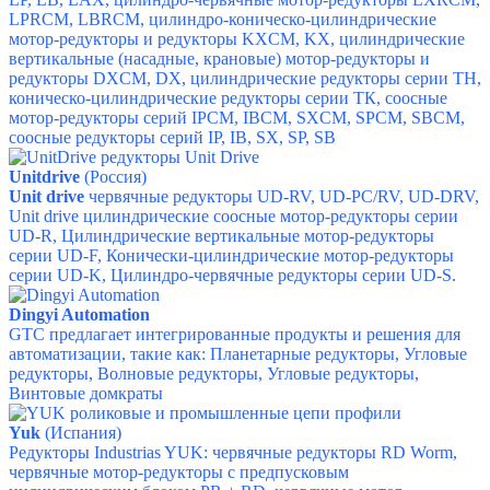
LPRCM, LBRCM,
цилиндро-коническо-цилиндрические
мотор-редукторы и редукторы KXCM, KX,
цилиндрические
вертикальные (насадные, крановые) мотор-редукторы и
редукторы DXCM, DX,
цилиндрические редукторы серии ТН,
коническо-цилиндрические редукторы серии ТК,
соосные
мотор-редукторы серий IPCM, IBCM, SXCM, SPCM, SBCM,
соосные редукторы серий IP, IB, SX, SP, SB
Unitdrive
(Россия)
Unit drive
червячные редукторы
UD-RV,
UD-PC/RV,
UD-DRV,
Unit drive цилиндрические соосные мотор-редукторы серии
UD-R,
Цилиндрические вертикальные мотор-редукторы
серии UD-F,
Конически-цилиндрические мотор-редукторы
серии UD-K,
Цилиндро-червячные редукторы серии UD-S.
Dingyi Automation
GTC предлагает интегрированные продукты и решения для
автоматизации, такие как:
Планетарные редукторы,
Угловые
редукторы,
Волновые редукторы,
Угловые редукторы,
Винтовые домкраты
Yuk
(Испания)
Редукторы Industrias YUK
: ч
ервячные редукторы RD Worm,
ч
ервячные мотор-редукторы с предпусковым