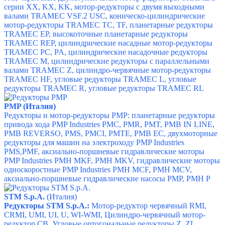
серии XX, KX, KK, м
отор-редукторы с двумя выходными
валами TRAMEC VSF.2 USC, к
оническо-цилиндрические
мотор-редукторы TRAMEC TC, TF, п
ланетарные редукторы
TRAMEC EP, в
ысокоточные планетарные редукторы
TRAMEC REP, ц
илиндрические насадные мотор-редукторы
TRAMEC PC, PA, ц
илиндрические насадочные редукторы
TRAMEC M, ц
илиндрические редукторы с параллельными
валами TRAMEC Z, ц
илиндро-червячные мотор-редукторы
TRAMEC HF, у
гловые редукторы TRAMEC L, у
гловые
редукторы TRAMEC R, у
гловые редукторы TRAMEC RL
PMP (Италия)
Редукторы и мотор-редукторы PMP:
планетарные редукторы
привода хода PMP Industries PMC,
PMR,
PMT,
PMB IN LINE,
PMB REVERSO,
PMS,
PMCI,
PMTE,
PMB EC, д
вухмоторные
редукторы для машин на электроходу
PMP Industries
PMS,
PMF, а
ксиально-поршневые гидравлические моторы
PMP Industries PMH MKF,
PMH MKV,
гидравлические моторы
односкоростные PMP Industries PMH MCF,
PMH MCV,
аксиально-поршневые гидравлические насосы PMP, PMH P
STM S.p.A.
(Италия)
Редукторы STM S.p.A.:
Мотор-редуктор червячный RMI,
CRMI, UMI, UI, U, WI-WMI,
Цилиндро-червячный мотор-
редуктор CB,
Угловые ортогональные редукторы Z, ZL,