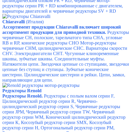
цилиндрическим блоком PR + RD, ч
ервячные мотор-
редукторы серии PR + RD комбинированные с двигателем,
в
ариаторы двигателей и червячные редукторы SV + RD
Chiaravalli
(Италия)
Ассортимент продукции Chiaravalli включает широкий
ассортимент продукции для приводной техники.
Редукторы
червячные CH, полоские, тарельчатого типа CHA, угловые
RB и RP, конические редукторы CHO Мотор-редукторы
червячные CHM, цилиндрические CHC. Вариаторы скорости
CHV. Электродвигатели CHT. Чугунные клиноременные
шкивы, зубчатые шкивы. Соединительные муфты.
Натяжители цепи. Звездочки цепные со ступицами, звездочки
цепные без ступиц и ступицы. Зубчатые конические
шестерни. Цилиндрические шестерни и рейки. Цепи, замки,
направляющие для цепи.
Редукторы Renold
Редукторы Renold.
Редукторы с полым валом серии F,
Цилиндрический редуктор серии R,
Червячно-
цилиндрический редуктор серии S,
Червячные редукторы
серии JPM,
Червячный редуктор серии TW,
Червячный
редуктор серии WM,
Конический цилиндрический редуктор
серии К,
Косозубый редуктор серии SMX,
Косозубый
редуктор серии Н,
Ортогональный редуктор серии PM,