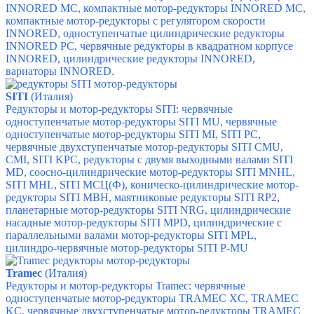
INNORED MC, компактные мотор-редукторы
INNORED MC,
компактные мотор-редукторы с регулятором скорости
INNORED,
одноступенчатые цилиндрические редукторы
INNORED PC,
червячные редукторы в квадратном корпусе
INNORED,
цилиндрические редукторы
INNORED,
вариаторы INNORED.
SITI
(Италия)
Редукторы и мотор-редукторы SITI: червячные
одноступенчатые мотор-редукторы SITI MU,
червячные
одноступенчатые мотор-редукторы SITI MI,
SITI PC,
червячные двухступенчатые мотор-редукторы SITI CMU,
CMI,
SITI KPC,
редукторы с двумя выходными валами SITI
MD,
соосно-цилиндрические мотор-редукторы SITI MNHL,
SITI MHL,
SITI МСЦ(Ф),
коническо-цилиндрические мотор-
редукторы SITI MBH,
маятниковые редукторы SITI RP2,
планетарные мотор-редукторы SITI NRG,
цилиндрические
насадные мотор-редукторы SITI MPD,
цилиндрические с
параллельными валами мотор-редукторы SITI MPL,
цилиндро-червячные мотор-редукторы SITI P-MU
Tramec
(Италия)
Редукторы и мотор-редукторы Tramec: ч
ервячные
одноступенчатые мотор-редукторы TRAMEC XC,
TRAMEC
KC, ч
ервячные двухступенчатые мотор-редукторы TRAMEC