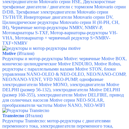
электродвигатели Motovario серии HSE,
Двухскоростные
трехфазные двигатели / двигатели с тормозом Motovario серии
D/DB,
Трехфазные электродвигатели Motovatio серии
TS/TH/TP,
Инверторные двигатели Motovario серии DV,
Цилиндрические редукторы Motovario серии H (H-PH, CH,
IH),
Червячные мотор-редукторы NMRV, NMRV-P,
Мотовариаторы S-TXF,
Мотор-вариаторы-редукторы VH-
VHA,
Мотовариатор + червячный редуктор S+NMRV-
TXF+NMRV
Motive
(Италия)
Редукторы и мотор-редукторы Motive: ч
ервячные Motive BOX,
к
оническо цилиндрические Motive ENDURO,
Motive Robus,
р
едукторы с параллельными валами Motive STON, б
локи
управления NANO-OLEO & NEO-OLEO,
NEO/NANO-COMP,
NEO/NANO-VENT,
VFD NEO-PUMP, о
днофазные
электродвигатели Motive MONO,
электродвигатели Motive
DELPHI (размер 56-132),
электродвигатели Motive DELPHI
(размер 160-355),
электродвигатели Motive DELFIRE,
привод
для солнечных насосов Motive серии NEO-SOLAR,
п
реобразователи частоты Motive NANO,
NEO-WIFI
Transtecno
(Италия)
Редукторы Transtecno: м
отор-редукторы с двигателями
переменного тока, э
лектродвигатели переменного тока,