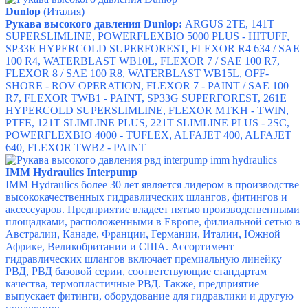
Dunlop
(Италия)
Рукава высокого давления Dunlop:
ARGUS 2TE, 141T
SUPERSLIMLINE, POWERFLEXBIO 5000 PLUS - HITUFF,
SP33E HYPERCOLD SUPERFOREST, FLEXOR R4 634 / SAE
100 R4, WATERBLAST WB10L, FLEXOR 7 / SAE 100 R7,
FLEXOR 8 / SAE 100 R8, WATERBLAST WB15L, OFF-
SHORE - ROV OPERATION, FLEXOR 7 - PAINT / SAE 100
R7, FLEXOR TWB1 - PAINT, SP33G SUPERFOREST, 261E
HYPERCOLD SUPERSLIMLINE, FLEXOR MTKH - TWIN,
PTFE, 121T SLIMLINE PLUS, 221T SLIMLINE PLUS - 2SC,
POWERFLEXBIO 4000 - TUFLEX, ALFAJET 400, ALFAJET
640, FLEXOR TWB2 - PAINT
IMM Hydraulics Interpump
IMM Hydraulics более 30 лет является лидером в производстве
высококачественных гидравлических шлангов, фитингов и
аксессуаров. Предприятие владеет пятью производственными
площадками, расположенными в Европе, филиальной сетью в
Австралии, Канаде, Франции, Германии, Италии, Южной
Африке, Великобритании и США. Ассортимент
гидравлических шлангов включает премиальную линейку
РВД, РВД базовой серии, соответствующие стандартам
качества, термопластичные РВД. Также, предприятие
выпускает фитинги, оборудование для гидравлики и другую