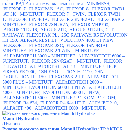
стали
.
РВД Альфагомма включает серии:
MINIMESS,
FLEXOR 7,
FLEXOPAK 1S
С
,
FLEXOR 8,
FLEXOR TWB1,
AT 3K - MINETUFF,
FLEXOR 7 - TWIN,
FLEXOR TWB1 -
T,
FLEXOR 1SN /R1A,
FLEXOR 2SN /R2AT,
FLEXOPAK 2 -
MINETUFF,
FLEXOR 2SN /R2A,
FLEXOR VHP700,
ARGUS 1TE /R6
,
ARGUS 2T
Е
,
ARGUS 3TE /R3,
2TE
RAILWAY,
FLEXOPAK PL,
2SC RAILWAY,
R5 EVOLUTION
HT 150,
ALFAFOREST LT,
VOLUTION 4000 LT NEW,
FLEXOR 5
,
FLEXOPAK 2S
С
,
FLEXOR 1SN /R1AT -
MINETUFF,
FLEXOPAK 2 TWIN – MINETUFF
,
ALFABIOTECH 3000 – MINETUFF,
ALFABIOTECH 6000 –
SUPERTUFF
,
FLEXOR 2SN/R2AT – MINETUFF,
FLEXOR
ELEVATOR
,
ALFAFOREST,
AT 7K – MINETUFF,
BOP -
FIRESA FE 5000,
1SN EVOLUTION HT 150
,
2SN
EVOLUTION HT 150,
FLEXOPAK 2 LT,
ALFABIOTECH
5000 PLUS – MINETUFF
,
ALFABIOTECH 2000 –
MINETUFF,
EVOLUTION 6000 LT NEW,
ALFABIOTECH
4000 – MINETUFF
,
EVOLUTION 5000 LT NEW,
ALFABIOTECH 5000 – MINETUFF,
9TS OM,
9TC OM
,
FLEXOR R4 634,
FLEXOR R4 644 HT E,
ALFAJET 210,
ALFAJET 400,
ALFABIOTECH 6000 - MINETUFF.
Manuli Hydraulics
(Италия)
Рукава высокого давления Manuli Hydraulics:
TRAKTOR