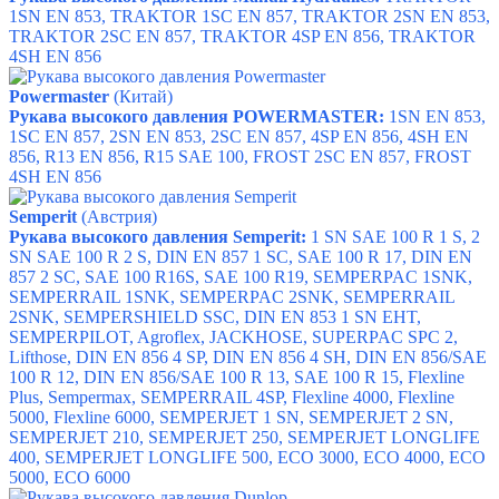
1SN EN 853, TRAKTOR 1SC EN 857, TRAKTOR 2SN EN 853,
TRAKTOR 2SC EN 857, TRAKTOR 4SP EN 856, TRAKTOR
4SH EN 856
Powermaster
(Китай)
Рукава высокого давления POWERMASTER:
1SN EN 853,
1SC EN 857, 2SN EN 853, 2SC EN 857, 4SP EN 856, 4SH EN
856, R13 EN 856, R15 SAE 100, FROST 2SC EN 857, FROST
4SH EN 856
Semperit
(Австрия)
Рукава высокого давления Semperit:
1 SN SAE 100 R 1 S, 2
SN SAE 100 R 2 S, DIN EN 857 1 SC, SAE 100 R 17, DIN EN
857 2 SC, SAE 100 R16S, SAE 100 R19, SEMPERPAC 1SNK,
SEMPERRAIL 1SNK, SEMPERPAC 2SNK, SEMPERRAIL
2SNK, SEMPERSHIELD SSC, DIN EN 853 1 SN EHT,
SEMPERPILOT, Agroflex, JACKHOSE, SUPERPAC SPC 2,
Lifthose, DIN EN 856 4 SP, DIN EN 856 4 SH, DIN EN 856/SAE
100 R 12, DIN EN 856/SAE 100 R 13, SAE 100 R 15, Flexline
Plus, Sempermax, SEMPERRAIL 4SP, Flexline 4000, Flexline
5000, Flexline 6000, SEMPERJET 1 SN, SEMPERJET 2 SN,
SEMPERJET 210, SEMPERJET 250, SEMPERJET LONGLIFE
400, SEMPERJET LONGLIFE 500, ECO 3000, ECO 4000, ECO
5000, ECO 6000