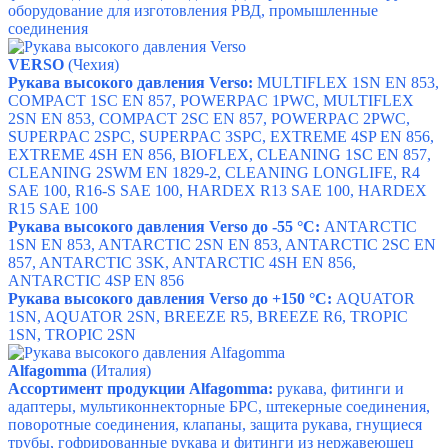
оборудование для изготовления РВД, промышленные
соединения
VERSO
(Чехия)
Рукава высокого давления Verso:
MULTIFLEX 1SN EN 853,
COMPACT 1SC EN 857, POWERPAC 1PWC, MULTIFLEX
2SN EN 853, COMPACT 2SC EN 857, POWERPAC 2PWC,
SUPERPAC 2SPC, SUPERPAC 3SPC, EXTREME 4SP EN 856,
EXTREME 4SH EN 856, BIOFLEX, CLEANING 1SC EN 857,
CLEANING 2SWM EN 1829-2, CLEANING LONGLIFE, R4
SAE 100, R16-S SAE 100, HARDEX R13 SAE 100, HARDEX
R15 SAE 100
Рукава высокого давления Verso до -55
°С:
ANTARCTIC
1SN EN 853, ANTARCTIC 2SN EN 853, ANTARCTIC 2SC EN
857, ANTARCTIC 3SK, ANTARCTIC 4SH EN 856,
ANTARCTIC 4SP EN 856
Рукава высокого давления Verso до +150
°С:
AQUATOR
1SN, AQUATOR 2SN, BREEZE R5, BREEZE R6, TROPIC
1SN, TROPIC 2SN
Alfagomma
(Италия)
Ассортимент продукции Alfagomma:
рукава, фитинги и
адаптеры, мультиконнекторные БРС, штекерные соединения,
поворотные соединения, клапаны, защита рукава, гнущиеся
трубы, гофрированные рукава и фитинги из нержавеющец