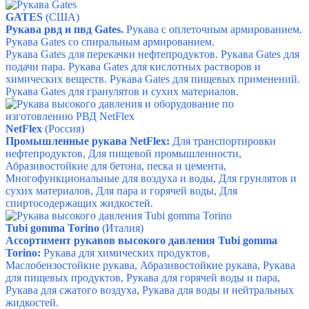
GATES
(США)
Рукава рвд и пвд Gates.
Рукава с оплеточным армированием.
Рукава Gates со спиральным армированием.
Рукава
Gates
для перекачки нефтепродуктов.
Р
укава
Gates
для
подачи пара. Р
укава
Gates
для кислотных растворов и
химических веществ.
Ру
кава
Gates
для пищевых применений.
Р
укава
Gates
для гранулятов и сухих материалов.
NetFlex
(
Россия
)
Промышленные рукава NetFlex:
Для транспортировки
нефтепродуктов, Для пищевой промышленности,
Абразивостойкие для бетона, песка и цемента,
Многофункциональные для воздуха и воды, Для грунлятов и
сухих материалов, Для пара и горячей воды, Для
спиртосодержащих жидкостей.
Tubi gomma Torino
(Италия)
Ассортимент рукавов высокого давления Tubi gomma
Torino:
Рукава для химических продуктов,
Маслобензостойкие рукава, Абразивостойкие рукава, Рукава
для пищевых продуктов, Рукава для горячей воды и пара,
Рукава для сжатого воздуха, Рукава для воды и нейтральных
жидкостей.